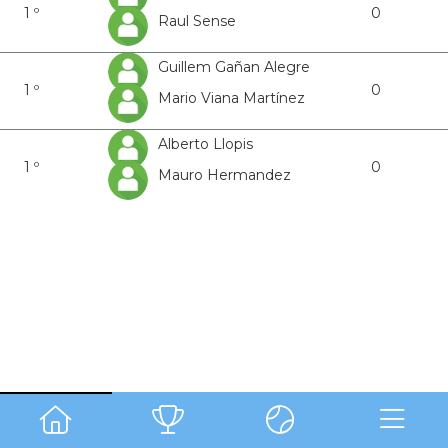
1 º
0
Raul Sense
Guillem Gañan Alegre
1 º
0
Mario Viana Martínez
Alberto Llopis
1 º
0
Mauro Hermandez