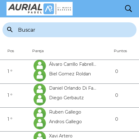
search
Ranking 1a Masculina
Pos
Pareja
Puntos
Álvaro Carrillo Fabrellas
1 º
0
Biel Gomez Roldan
Daniel Orlando Di Fazio
1 º
0
Diego Gerbautz
Ruben Gallego
1 º
0
Andros Gallego
Xavi Artero