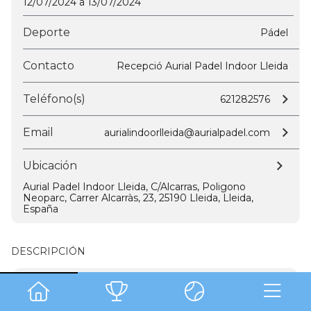
12/07/2024 a 13/07/2024
Deporte
Pádel
Contacto
Recepció Aurial Padel Indoor Lleida
Teléfono(s)
621282576
Email
aurialindoorlleida@aurialpadel.com
Ubicación
Aurial Padel Indoor Lleida, C/Alcarras, Poligono
Neoparc, Carrer Alcarràs, 23, 25190 Lleida, Lleida,
España
DESCRIPCIÓN
- Torneig per equips de 4 persones
- Partits al millor de 3 sets