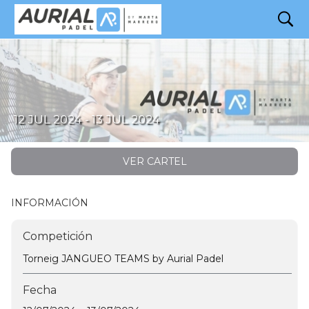
search
Torneig JANGUEO TEAMS by Aurial Padel
12 JUL 2024 - 13 JUL 2024
VER CARTEL
INFORMACIÓN
Competición
Torneig JANGUEO TEAMS by Aurial Padel
Fecha