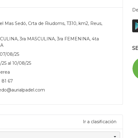
De
del Mas Sedó, Crta de Riudoms, T310, km2, Reus,
CULINA, 3ra MASCULINA, 3ra FEMENINA, 4ta
NA
.
S
 07/08/25
/25 al 10/08/25
erea
 81 67
edo@aurialpadel.com
.
Ir a clasificación