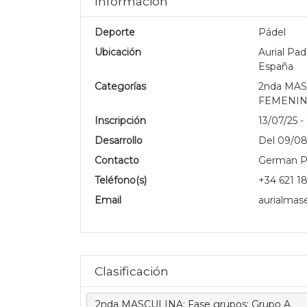
Información
Deporte
Pádel
Ubicación
Aurial Pa
España
Categorías
2nda MAS
FEMENI
Inscripción
13/07/25 -
Desarrollo
Del 09/08
Contacto
German P
Teléfono(s)
+34 621 18
Email
aurialmas
.
Clasificación
2nda MASCULINA: Fase grupos: Grupo A