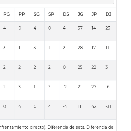
PG
PP
SG
SP
DS
JG
JP
DJ
4
0
4
0
4
37
14
23
3
1
3
1
2
28
17
11
2
2
2
2
0
25
22
3
1
3
1
3
-2
21
27
-6
0
4
0
4
-4
11
42
-31
nfrentamiento directo), Diferencia de sets, Diferencia de