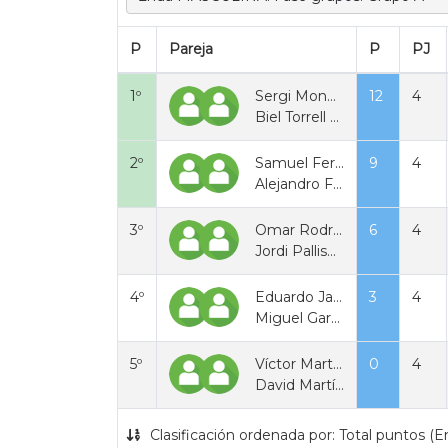
P
Pareja
P
PJ
1º
Sergi Monne Sans
12
4
Biel Torrell Cueva
2º
Samuel Fernandez Pelegrin
9
4
Alejandro Fernandez Viudez
3º
Omar Rodriguez
6
4
Jordi Palliser
4º
Eduardo Jaca Herrera
3
4
Miguel Garcia Almagro
5º
Víctor Martínez Serrano
0
4
David Martínez Serrano
Clasificación ordenada por: Total puntos (E