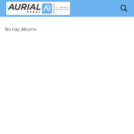
search
Galería
No hay álbums