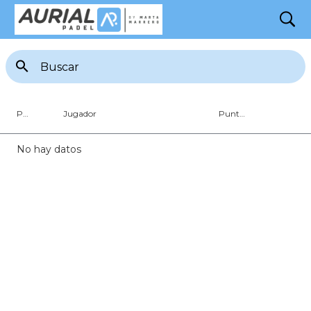
search
Ranking 4A MASC
Pos
Jugador
Puntos
No hay datos