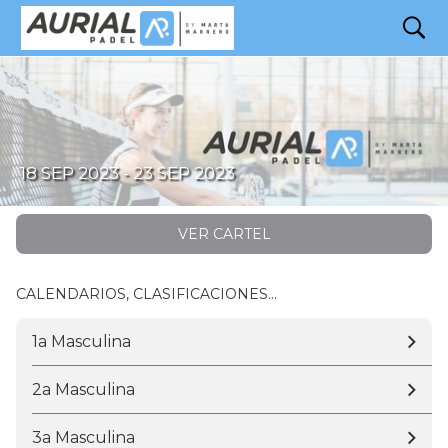
search
Prueba #3 · Augusta Padel Sant Cugat
18 SEP 2023 - 23 SEP 2023
VER CARTEL
CALENDARIOS, CLASIFICACIONES...
1a Masculina
2a Masculina
3a Masculina